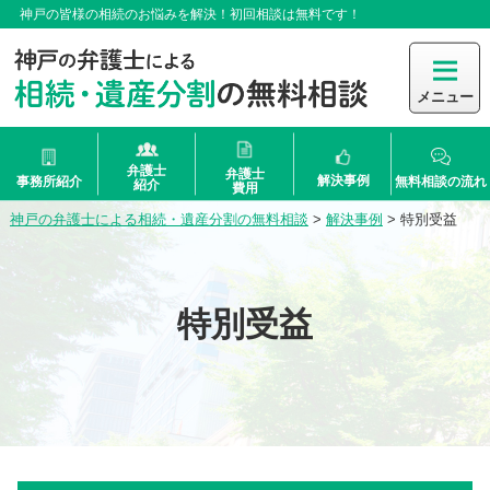
神戸の皆様の相続のお悩みを解決！初回相談は無料です！
メニュー
弁護士
弁護士
解決事例
事務所紹介
無料相談の流れ
紹介
費用
神戸の弁護士による相続・遺産分割の無料相談
>
解決事例
>
特別受益
特別受益