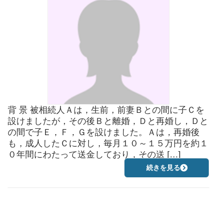
背 景 被相続人Ａは，生前，前妻Ｂとの間に子Ｃを
設けましたが，その後Ｂと離婚，Ｄと再婚し，Ｄと
の間で子Ｅ，Ｆ，Ｇを設けました。Ａは，再婚後
も，成人したＣに対し，毎月１０～１５万円を約１
０年間にわたって送金しており，その送 […]
続きを見る