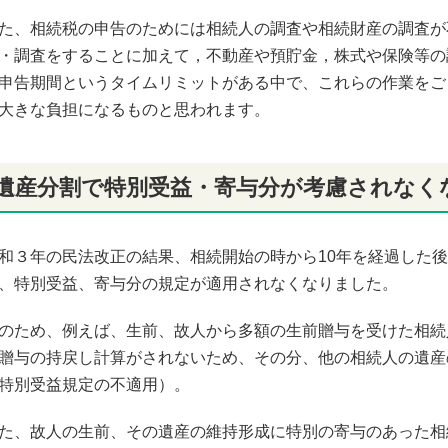
た、相続税の申告のためには相続人の調査や相続財産の調査が
・調査をすることに加えて，不動産や預貯金，株式や保険等の
申告期間というタイムリミットがある中で、これらの作業をご
大きな負担になるものと思われます。
遺産分割で特別受益・寄与分が考慮されなく
和３年の民法改正の結果、相続開始の時から10年を経過した
、特別受益、寄与分の規定が適用されなくなりました。
のため、例えば、生前、故人から多額の生前贈与を受けた相続
贈与の持戻し計算がされないため、その分、他の相続人の遺産
特別受益規定の不適用）。
た、故人の生前、その遺産の維持形成に特別の寄与のあった相