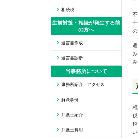
相続税
不
生前対策・相続が発生する前
十
の方へ
の
遺言書作成
遺
み
遺言書診断
み
当事務所について
事務所紹介・アクセス
解決事例
相
弁護士紹介
税
税
弁護士費用
い