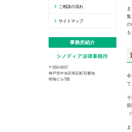
ご相談の流れ
ま
集
サイトマップ
の
も
事務所紹介
〒650-0037
神戶市中央区明石町32番地
令
明海ビル7階
て
そ
前
（
ま