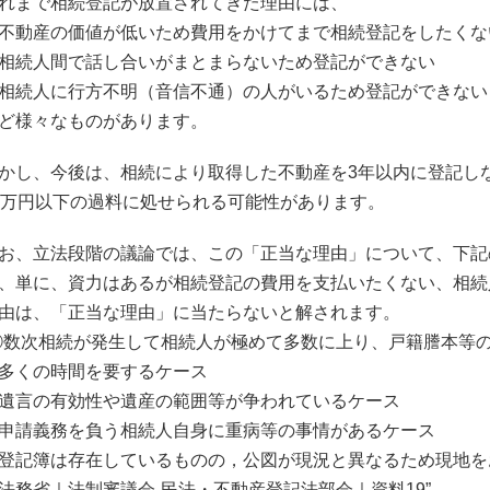
れまで相続登記が放置されてきた理由には、
不動産の価値が低いため費用をかけてまで相続登記をしたくな
相続人間で話し合いがまとまらないため登記ができない
相続人に行方不明（音信不通）の人がいるため登記ができない
ど様々なものがあります。
かし、今後は、相続により取得した不動産を3年以内に登記し
0万円以下の過料に処せられる可能性があります。
お、立法段階の議論では、この「正当な理由」について、下記
、単に、資力はあるが相続登記の費用を支払いたくない、相続
由は、「正当な理由」に当たらないと解されます。
①数次相続が発生して相続人が極めて多数に上り、戸籍謄本等
多くの時間を要するケース
遺言の有効性や遺産の範囲等が争われているケース
申請義務を負う相続人自身に重病等の事情があるケース
登記簿は存在しているものの，公図が現況と異なるため現地を
法務省｜法制審議会-民法・不動産登記法部会｜資料19”