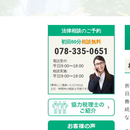
法律相談のご予約
初回60分
相談無料
078-335-0651
電話受付:
平日9:00〜18:00
相談実施:
平日9:00〜18:00
所
(事前にご連絡いただければ、
土日・時間外の相談も可能です)
日
務
続
な