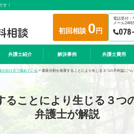
です！
電話受付：平日
0
メール24
初回相談
円
078
弁護士紹介
解決事例
弁護士費用
産の分け方で揉めている
>
遺産分割を放置することにより生じる３つの不利益につ
することにより生じる３つ
弁護士が解説