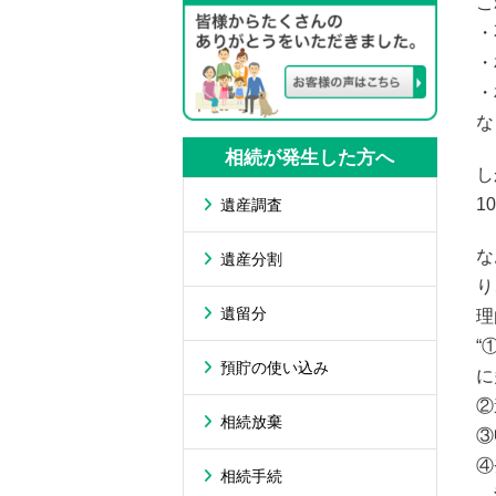
こ
・
・
・
な
相続が発生した方へ
し
1
遺産調査
な
遺産分割
り
遺留分
理
“
預貯の使い込み
に
②
相続放棄
③
④
相続手続
—