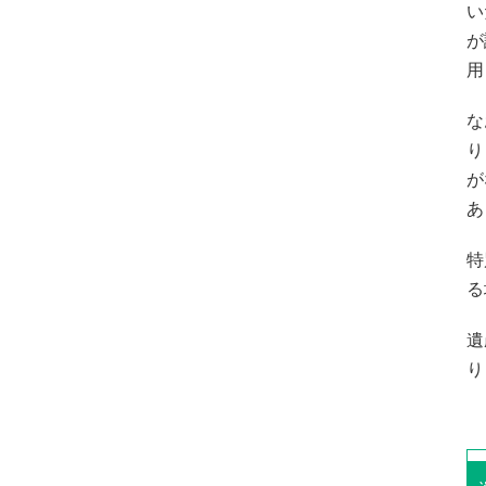
い
が
用
な
り
が
あ
特
る
遺
り